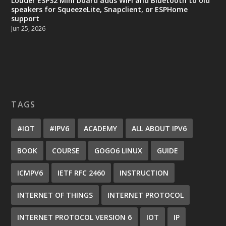
Louder ESP32 Mini board adds WiFi and Bluetooth to old
speakers for SqueezeLite, Snapclient, or ESPHome
support
Jun 25, 2026
TAGS
#IOT
#IPV6
ACADEMY
ALL ABOUT IPV6
BOOK
COURSE
GOGO6 LINUX
GUIDE
ICMPV6
IETF RFC 2460
INSTRUCTION
INTERNET OF THINGS
INTERNET PROTOCOL
INTERNET PROTOCOL VERSION 6
IOT
IP